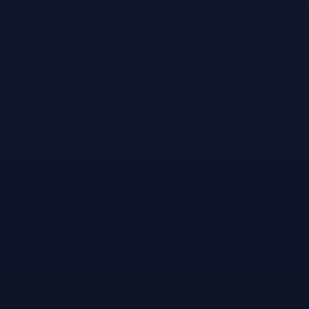
...
媒体中心
技术支持
公司背景
风暴账号申请开通